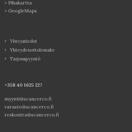
>
Pihakartta
>
GoogleMaps
Yhteystiedot
Yhteydenottolomake
Tarjouspyyntö
+358 40
1625 227
myynti@scancerco.fi
varasto@scancerco.fi
reskontra@scancerco.fi