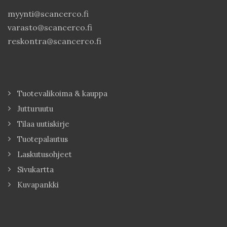
myynti@scancerco.fi
varasto@scancerco.fi
reskontra@scancerco.fi
Tuotevalikoima & kauppa
Jutturuutu
Tilaa uutiskirje
Tuotepalautus
Laskutusohjeet
Sivukartta
Kuvapankki