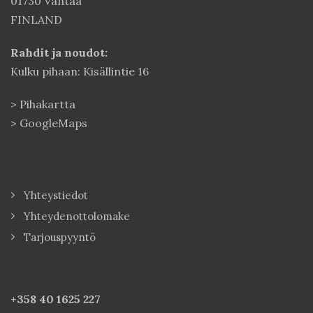
01730 Vantaa
FINLAND
Rahdit ja noudot:
Kulku pihaan: Kisällintie 16
>
Pihakartta
>
GoogleMaps
Yhteystiedot
Yhteydenottolomake
Tarjouspyyntö
+358 40
1625 227