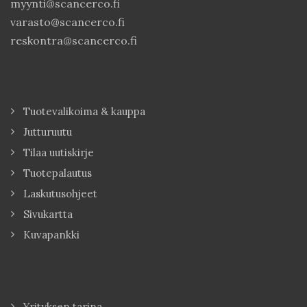
myynti@scancerco.fi
varasto@scancerco.fi
reskontra@scancerco.fi
Tuotevalikoima & kauppa
Jutturuutu
Tilaa uutiskirje
Tuotepalautus
Laskutusohjeet
Sivukartta
Kuvapankki
Yrityksen tarina