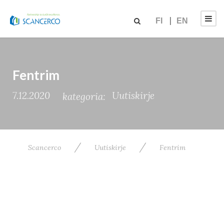
FI
EN
Fentrim
7.12.2020
Uutiskirje
kategoria:
/
/
Scancerco
Uutiskirje
Fentrim