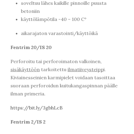
soveltuu lähes kaikille pinnoille puusta
betoniin
käyttölämpötila -40 – 100 C°
aikarajaton varastointi/käyttöikä
Fentrim 20/IS 20
Perforoitu tai perforoimaton valkoinen,
sisäkäyttöön
tarkoitettu
ilmatiiveysteipp
i.
Kiviainesseinien karmipielet voidaan tasoittaa
suoraan perforoidun kuitukangaspinnan päälle
ilman primeria.
https://bit.ly/3gbhLcB
Fentrim 2/IS 2