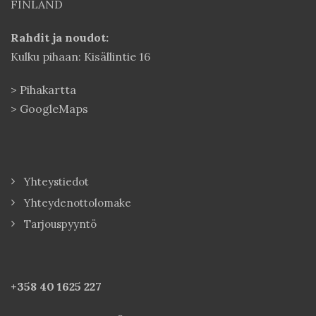
FINLAND
Rahdit ja noudot:
Kulku pihaan: Kisällintie 16
>
Pihakartta
>
GoogleMaps
Yhteystiedot
Yhteydenottolomake
Tarjouspyyntö
+358 40
1625 227