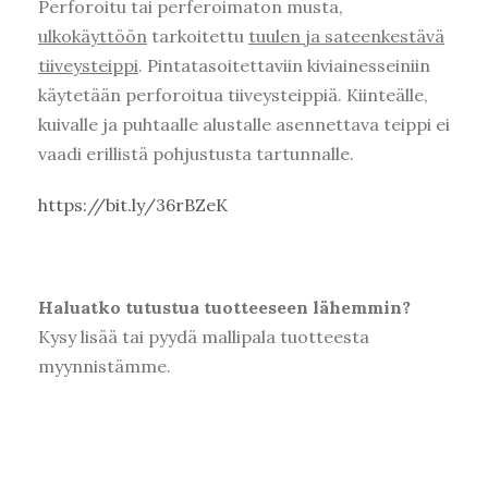
Perforoitu tai perferoimaton musta,
ulkokäyttöön
tarkoitettu
tuulen ja sateenkestävä
tiiveysteippi
. Pintatasoitettaviin kiviainesseiniin
käytetään perforoitua tiiveysteippiä. Kiinteälle,
kuivalle ja puhtaalle alustalle asennettava teippi ei
vaadi erillistä pohjustusta tartunnalle.
https://bit.ly/36rBZeK
Haluatko tutustua tuotteeseen lähemmin?
Kysy lisää tai pyydä mallipala tuotteesta
myynnistämme.