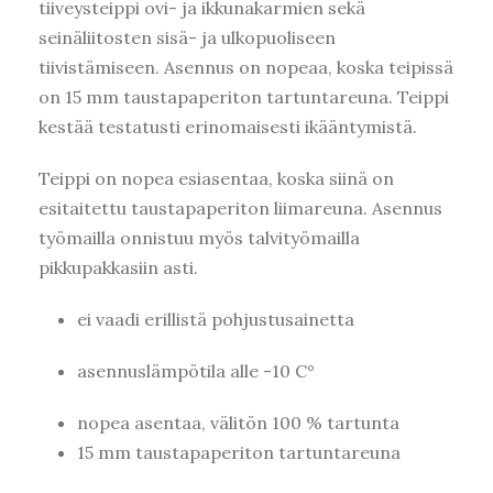
tiiveysteippi ovi- ja ikkunakarmien sekä
seinäliitosten sisä- ja ulkopuoliseen
tiivistämiseen. Asennus on nopeaa, koska teipissä
on 15 mm taustapaperiton tartuntareuna. Teippi
kestää testatusti erinomaisesti ikääntymistä.
Teippi on nopea esiasentaa, koska siinä on
esitaitettu taustapaperiton liimareuna. Asennus
työmailla onnistuu myös talvityömailla
pikkupakkasiin asti.
ei vaadi erillistä pohjustusainetta
asennuslämpötila alle -10 C°
nopea asentaa, välitön 100 % tartunta
Kirjaudu
15 mm taustapaperiton tartuntareuna