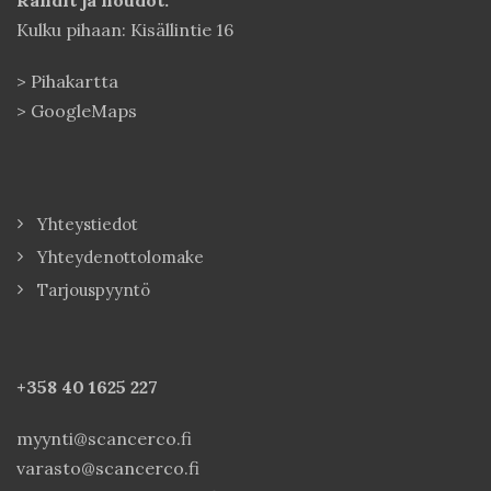
Rahdit ja noudot:
Kulku pihaan: Kisällintie 16
>
Pihakartta
>
GoogleMaps
Yhteystiedot
Yhteydenottolomake
Tarjouspyyntö
+358 40
1625 227
myynti@scancerco.fi
varasto@scancerco.fi