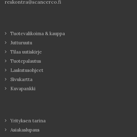
reskontra@scancerco.fi
Tuotevalikoima & kauppa
Jutturuutu
Tilaa uutiskirje
Tuotepalautus
Laskutusohjeet
Sivukartta
Kuvapankki
Yrityksen tarina
Asiakaslupaus