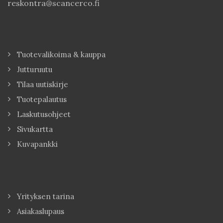
reskontra@scancerco.fi
Tuotevalikoima & kauppa
Jutturuutu
Tilaa uutiskirje
Tuotepalautus
Laskutusohjeet
Sivukartta
Kuvapankki
Yrityksen tarina
Asiakaslupaus