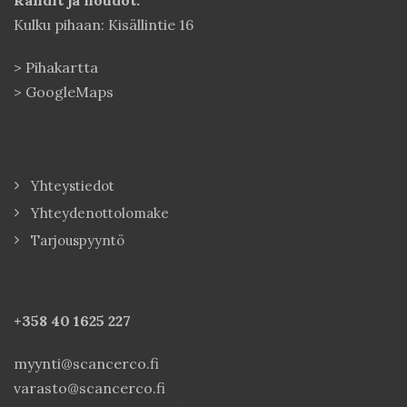
Rahdit ja noudot:
Kulku pihaan: Kisällintie 16
>
Pihakartta
>
GoogleMaps
Yhteystiedot
Yhteydenottolomake
Tarjouspyyntö
+358 40
1625 227
myynti@scancerco.fi
varasto@scancerco.fi