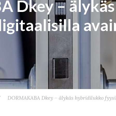
key – älykäs 
digitaalisilla ava
/
DORMAKABA Dkey – älykäs hybridilukko fyysisel