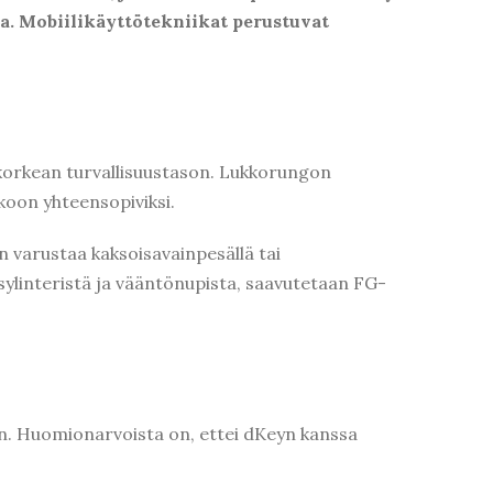
ia. Mobiilikäyttötekniikat perustuvat
.
orkean turvallisuustason. Lukkorungon
koon yhteensopiviksi.
varustaa kaksoisavainpesällä tai
ylinteristä ja vääntönupista, saavutetaan FG-
oon. Huomionarvoista on, ettei dKeyn kanssa