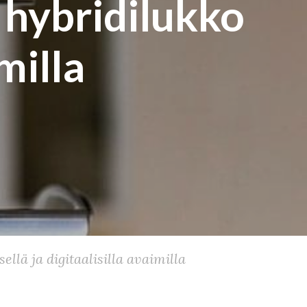
hybridilukko
imilla
lä ja digitaalisilla avaimilla