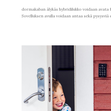
dormakaban älykäs hybridilukko voidaan avata fyys
Sovelluksen avulla voidaan antaa sekä pysysviä e