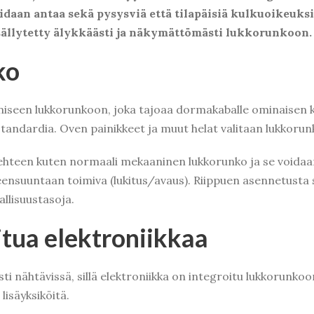
idaan antaa sekä pysysviä että tilapäisiä kulkuoikeuks
isällytetty älykkäästi ja näkymättömästi lukkorunkoon
ko
seen lukkorunkoon, joka tajoaa dormakaballe ominaisen k
andardia. Oven painikkeet ja muut helat valitaan lukkorun
teen kuten normaali mekaaninen lukkorunko ja se voidaan 
nsuuntaan toimiva (lukitus/avaus). Riippuen asennetusta s
allisuustasoja.
tua elektroniikkaa
sti nähtävissä, sillä elektroniikka on integroitu lukkorunk
lisäyksiköitä.