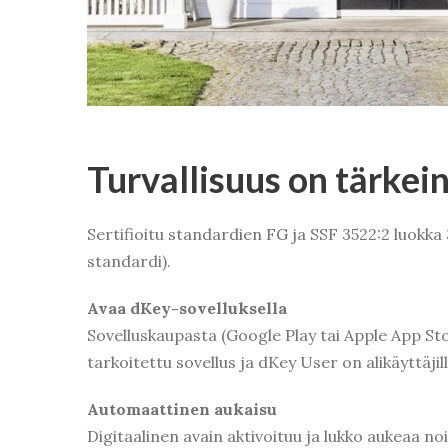
Turvallisuus on tärkei
Sertifioitu standardien FG ja SSF 3522:2 luokk
standardi).
Avaa dKey-sovelluksella
Sovelluskaupasta (Google Play tai Apple App St
tarkoitettu sovellus ja dKey User on alikäyttäjil
Automaattinen aukaisu
Digitaalinen avain aktivoituu ja lukko aukeaa no