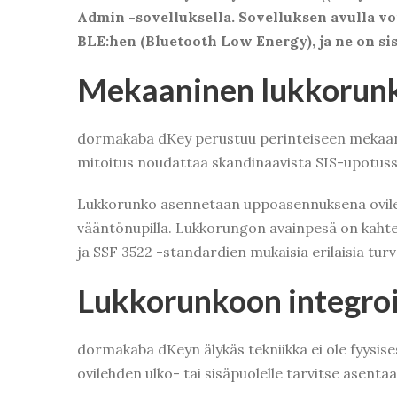
Admin -sovelluksella. Sovelluksen avulla vo
BLE:hen (Bluetooth Low Energy), ja ne on s
Mekaaninen lukkorun
dormakaba dKey perustuu perinteiseen mekaani
mitoitus noudattaa skandinaavista SIS-upotusst
Lukkorunko asennetaan uppoasennuksena ovileh
vääntönupilla. Lukkorungon avainpesä on kahtee
ja SSF 3522 -standardien mukaisia erilaisia turv
Lukkorunkoon integroi
dormakaba dKeyn älykäs tekniikka ei ole fyysise
ovilehden ulko- tai sisäpuolelle tarvitse asentaa 