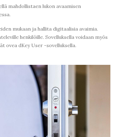
ellä mahdollistaen lukon avaamisen
sessa.
den mukaan ja hallita digitaalisia avaimia.
televille henkilöille. Sovelluksella voidaan myös
vät ovea dKey User -sovelluksella.