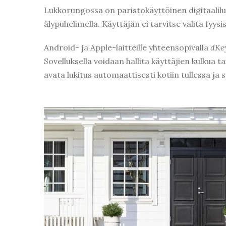
Lukkorungossa on paristokäyttöinen digitaalil
älypuhelimella. Käyttäjän ei tarvitse valita fyysi
Android- ja Apple-laitteille yhteensopivalla
dKe
Sovelluksella voidaan hallita käyttäjien kulkua t
avata lukitus automaattisesti kotiin tullessa j