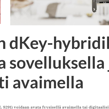
 dKey-hybridil
a sovelluksella 
i avaimella
91) voidaan avata fyysisellä avaimella tai digitaalisil