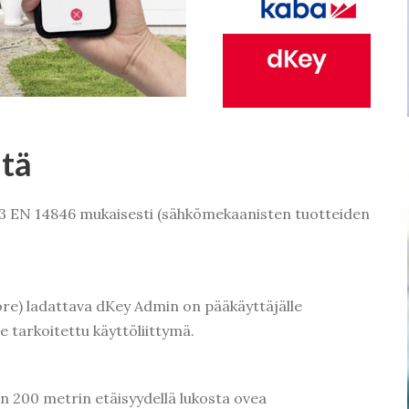
ntä
a 3 EN 14846 mukaisesti (sähkömekaanisten tuotteiden
ore) ladattava dKey Admin on pääkäyttäjälle
le tarkoitettu käyttöliittymä.
in 200 metrin etäisyydellä lukosta ovea