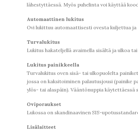
lähestyttäessä. Myös puhelinta voi käyttää kood
Automaattinen lukitus
Ovi lukittuu automaattisesti ovesta kuljettua ja 
Turvalukitus
Lukitus hakateljellä avaimella sisältä ja ulkoa ta
Lukitus painikkeella
Turvalukitus oven sisä- tai ulkopuolelta painike
jossa on kaksitoiminen palautusjousi (painike pa
ylös- tai alaspäin). Vääntönuppia käytettäessä s
Oviporaukset
Lukossa on skandinaavinen SIS-upotusstandardi
Lisälaitteet