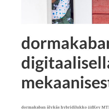
dormakaban
digitaalisell
mekaanisest
dormakaban älykäs hybridilukko ((dKey MTL 92