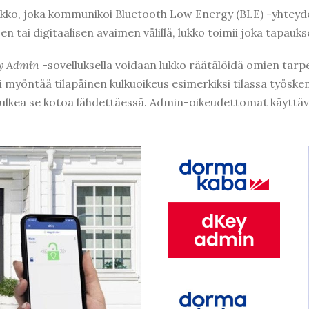
ukko, joka kommunikoi Bluetooth Low Energy (BLE) -yhteyd
sen tai digitaalisen avaimen välillä, lukko toimii joka tapauk
y Admin
-sovelluksella voidaan lukko räätälöidä omien tarpei
ai myöntää tilapäinen kulkuoikeus esimerkiksi tilassa työsken
a sulkea se kotoa lähdettäessä. Admin-oikeudettomat käyttä