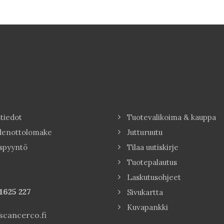
tiedot
Tuotevalikoima & kauppa
denottolomake
Jutturuutu
spyyntö
Tilaa uutiskirje
Tuotepalautus
Laskutusohjeet
1625 227
Sivukartta
Kuvapankki
cancerco.fi