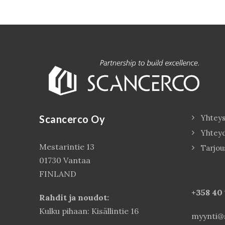
Scancerco Oy
Yhteys
Yhtey
Mestarintie 13
Tarjou
01730 Vantaa
FINLAND
+358 40
Rahdit ja noudot:
Kulku pihaan: Kisällintie 16
myynti@s