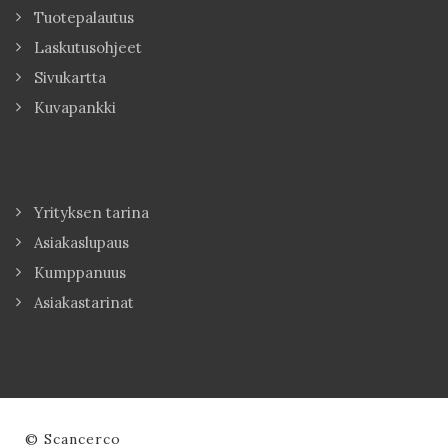
Tuotepalautus
Laskutusohjeet
Sivukartta
Kuvapankki
Yrityksen tarina
Asiakaslupaus
Kumppanuus
Asiakastarinat
© Scancerco