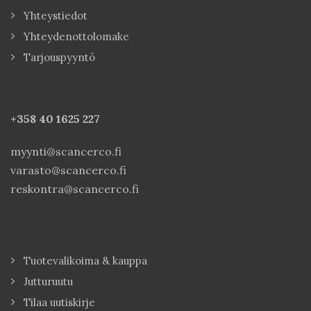
Yhteystiedot
Yhteydenottolomake
Tarjouspyyntö
+358 40
1625 227
myynti@scancerco.fi
varasto@scancerco.fi
reskontra@scancerco.fi
Tuotevalikoima & kauppa
Jutturuutu
Tilaa uutiskirje