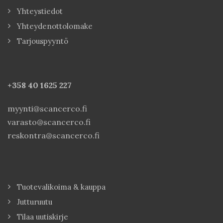
Yhteystiedot
Yhteydenottolomake
Tarjouspyyntö
+358 40
1625 227
myynti@scancerco.fi
varasto@scancerco.fi
reskontra@scancerco.fi
Tuotevalikoima & kauppa
Jutturuutu
Tilaa uutiskirje