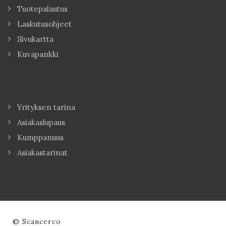
Tuotepalautus
Laskutusohjeet
Sivukartta
Kuvapankki
Yrityksen tarina
Asiakaslupaus
Kumppanuus
Asiakastarinat
© Scancerco