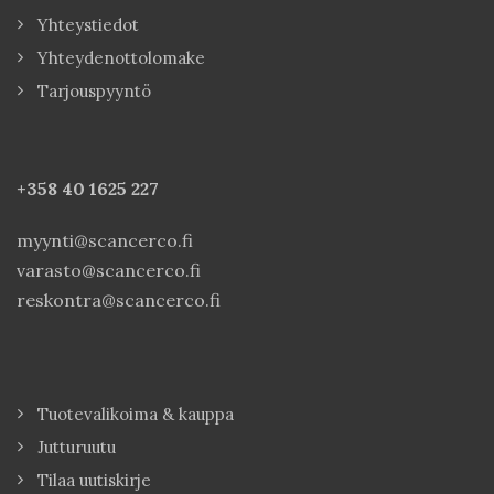
Yhteystiedot
Yhteydenottolomake
Tarjouspyyntö
+358 40
1625 227
myynti@scancerco.fi
varasto@scancerco.fi
reskontra@scancerco.fi
Tuotevalikoima & kauppa
Jutturuutu
Tilaa uutiskirje