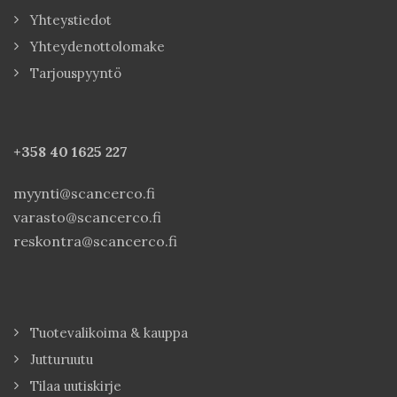
Yhteystiedot
Yhteydenottolomake
Tarjouspyyntö
+358 40
1625 227
myynti@scancerco.fi
varasto@scancerco.fi
reskontra@scancerco.fi
Tuotevalikoima & kauppa
Jutturuutu
Tilaa uutiskirje