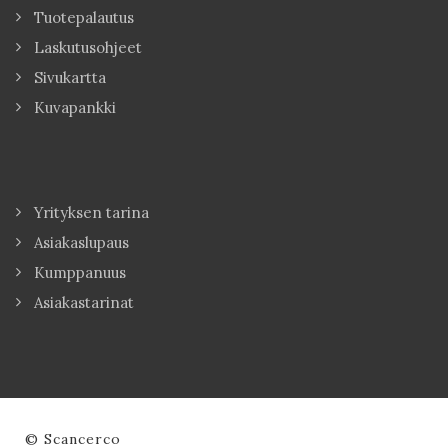
Tuotepalautus
Laskutusohjeet
Sivukartta
Kuvapankki
Yrityksen tarina
Asiakaslupaus
Kumppanuus
Asiakastarinat
© Scancerco