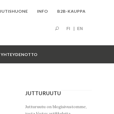
UUTISHUONE
INFO
B2B-KAUPPA
FI
EN
YHTEYDENOTTO
JUTTURUUTU
Jutturuutu on blogisivustomme,
josta löytyy artikkeleita