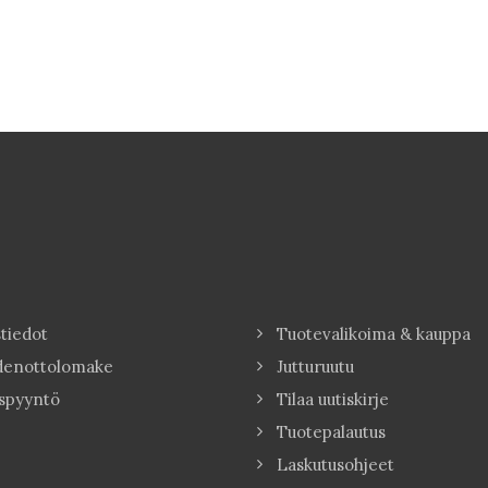
tiedot
Tuotevalikoima & kauppa
denottolomake
Jutturuutu
spyyntö
Tilaa uutiskirje
Tuotepalautus
Laskutusohjeet