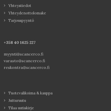
Yhteystiedot
Yhteydenottolomake
Tarjouspyyntö
+358 40
1625 227
myynti@scancerco.fi
varasto@scancerco.fi
reskontra@scancerco.fi
Tuotevalikoima & kauppa
Jutturuutu
Tilaa uutiskirje