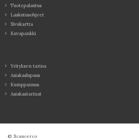
Tuotepalautus
Laskutusohjeet
Sivukartta
Kuvapankki
Yrityksen tarina
Asiakaslupaus
Kumppanuus
Asiakastarinat
© Scancerco