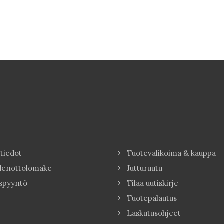
tiedot
Tuotevalikoima & kauppa
denottolomake
Jutturuutu
spyyntö
Tilaa uutiskirje
Tuotepalautus
Laskutusohjeet