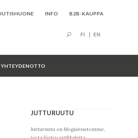
UUTISHUONE
INFO
B2B-KAUPPA
FI
EN
YHTEYDENOTTO
JUTTURUUTU
Jutturuutu on blogisivustomme,
josta löytyy artikkeleita