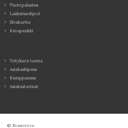
Tuotepalautus
Laskutusohjeet
Sivukartta
Kuvapankki
Yrityksen tarina
Asiakaslupaus
Kumppanuus
Asiakastarinat
© Scancerco