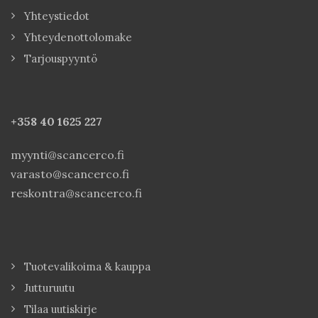
Yhteystiedot
Yhteydenottolomake
Tarjouspyyntö
+358 40
1625 227
myynti@scancerco.fi
varasto@scancerco.fi
reskontra@scancerco.fi
Tuotevalikoima & kauppa
Jutturuutu
Tilaa uutiskirje