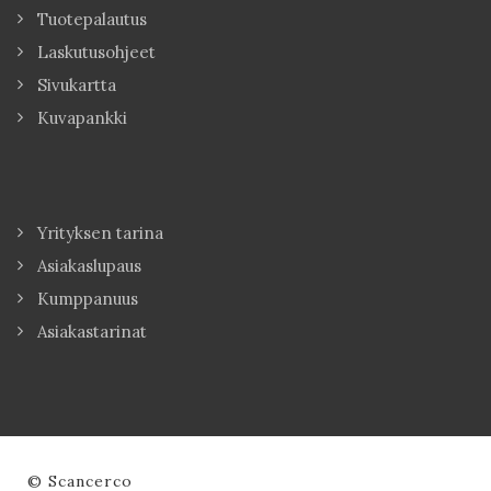
Tuotepalautus
Laskutusohjeet
Sivukartta
Kuvapankki
Yrityksen tarina
Asiakaslupaus
Kumppanuus
Asiakastarinat
© Scancerco