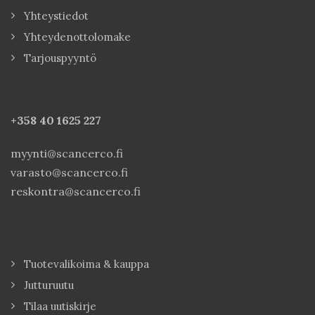
Yhteystiedot
Yhteydenottolomake
Tarjouspyyntö
+358 40
1625 227
myynti@scancerco.fi
varasto@scancerco.fi
reskontra@scancerco.fi
Tuotevalikoima & kauppa
Jutturuutu
Tilaa uutiskirje