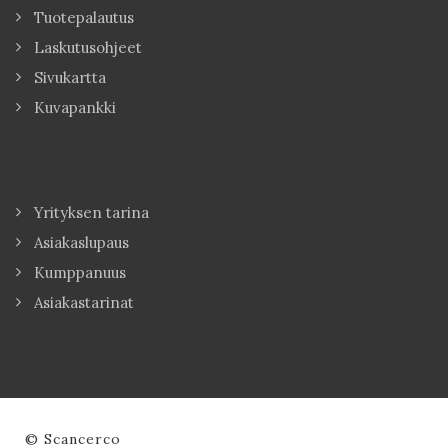
Tuotepalautus
Laskutusohjeet
Sivukartta
Kuvapankki
Yrityksen tarina
Asiakaslupaus
Kumppanuus
Asiakastarinat
© Scancerco