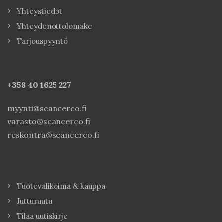
Yhteystiedot
Yhteydenottolomake
Tarjouspyyntö
+358 40
1625 227
myynti@scancerco.fi
varasto@scancerco.fi
reskontra@scancerco.fi
Tuotevalikoima & kauppa
Jutturuutu
Tilaa uutiskirje