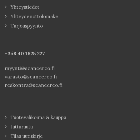
Yhteystiedot
Yhteydenottolomake
Tarjouspyyntö
+358 40
1625 227
myynti@scancerco.fi
varasto@scancerco.fi
reskontra@scancerco.fi
Tuotevalikoima & kauppa
Jutturuutu
Tilaa uutiskirje