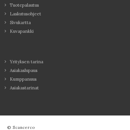
Tuotepalautus
Laskutusohjeet
Sivukartta
Kuvapankki
Yrityksen tarina
Asiakaslupaus
Kumppanuus
Asiakastarinat
© Scancerco