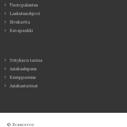
Tuotepalautus
Laskutusohjeet
Sivukartta
Kuvapankki
Yrityksen tarina
Asiakaslupaus
Kumppanuus
Asiakastarinat
© Scancerco