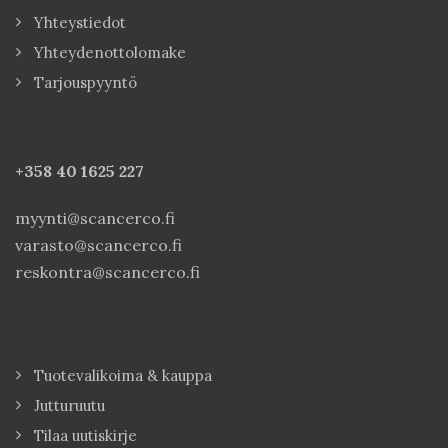
Yhteystiedot
Yhteydenottolomake
Tarjouspyyntö
+358 40
1625 227
myynti@scancerco.fi
varasto@scancerco.fi
reskontra@scancerco.fi
Tuotevalikoima & kauppa
Jutturuutu
Tilaa uutiskirje