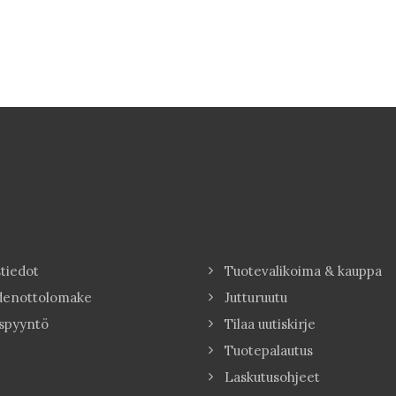
tiedot
Tuotevalikoima & kauppa
denottolomake
Jutturuutu
spyyntö
Tilaa uutiskirje
Tuotepalautus
Laskutusohjeet