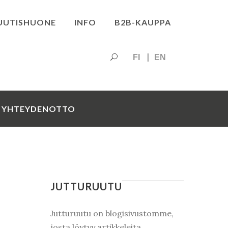
UUTISHUONE
INFO
B2B-KAUPPA
FI
EN
YHTEYDENOTTO
JUTTURUUTU
Jutturuutu on blogisivustomme,
josta löytyy artikkeleita