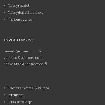
Yhteystiedot
Yhteydenottolomake
Tarjouspyyntö
+358 40
1625 227
myynti@scancerco.fi
varasto@scancerco.fi
reskontra@scancerco.fi
Tuotevalikoima & kauppa
Jutturuutu
Tilaa uutiskirje