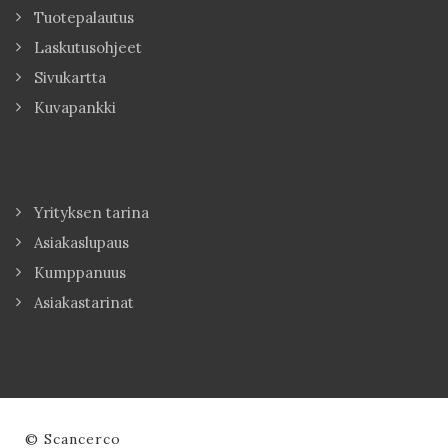
Tuotepalautus
Laskutusohjeet
Sivukartta
Kuvapankki
Yrityksen tarina
Asiakaslupaus
Kumppanuus
Asiakastarinat
© Scancerco