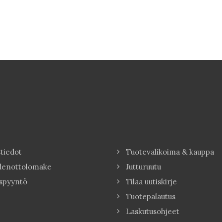
tiedot
Tuotevalikoima & kauppa
denottolomake
Jutturuutu
spyyntö
Tilaa uutiskirje
Tuotepalautus
Laskutusohjeet