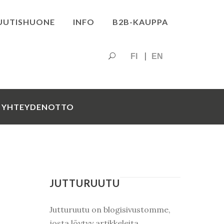
UUTISHUONE
INFO
B2B-KAUPPA
FI
EN
YHTEYDENOTTO
JUTTURUUTU
Jutturuutu on blogisivustomme,
josta löytyy artikkeleita