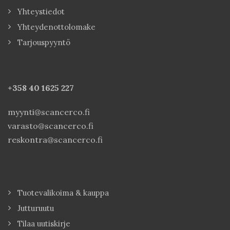
Yhteystiedot
Yhteydenottolomake
Tarjouspyyntö
+358 40
1625 227
myynti@scancerco.fi
varasto@scancerco.fi
reskontra@scancerco.fi
Tuotevalikoima & kauppa
Jutturuutu
Tilaa uutiskirje