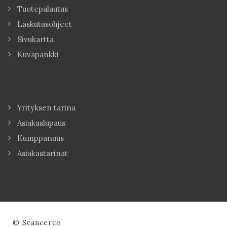
Tuotepalautus
Laskutusohjeet
Sivukartta
Kuvapankki
Yrityksen tarina
Asiakaslupaus
Kumppanuus
Asiakastarinat
© Scancerco