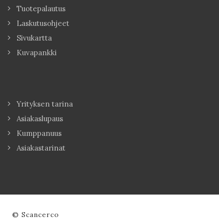
Tuotepalautus
Laskutusohjeet
Sivukartta
Kuvapankki
Yrityksen tarina
Asiakaslupaus
Kumppanuus
Asiakastarinat
© Scancerco