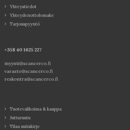
Yhteystiedot
Yhteydenottolomake
Tarjouspyyntö
+358 40
1625 227
myynti@scancerco.fi
varasto@scancerco.fi
reskontra@scancerco.fi
Tuotevalikoima & kauppa
Jutturuutu
Tilaa uutiskirje