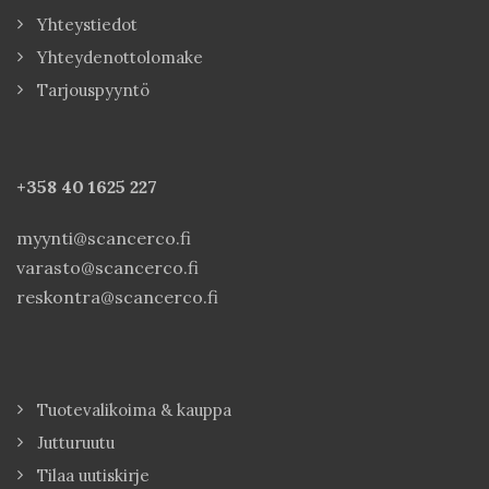
Yhteystiedot
Yhteydenottolomake
Tarjouspyyntö
+358 40
1625 227
myynti@scancerco.fi
varasto@scancerco.fi
reskontra@scancerco.fi
Tuotevalikoima & kauppa
Jutturuutu
Tilaa uutiskirje