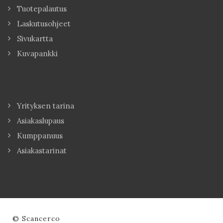
Tuotepalautus
Laskutusohjeet
Sivukartta
Kuvapankki
Yrityksen tarina
Asiakaslupaus
Kumppanuus
Asiakastarinat
© Scancerco