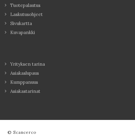
Tuotepalautus
Laskutusohjeet
Sivukartta
Kuvapankki
Yrityksen tarina
Asiakaslupaus
Kumppanuus
Asiakastarinat
© Scancerco