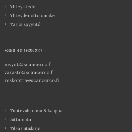
Yhteystiedot
Yhteydenottolomake
Tarjouspyyntö
+358 40
1625 227
myynti@scancerco.fi
varasto@scancerco.fi
reskontra@scancerco.fi
Tuotevalikoima & kauppa
Jutturuutu
Tilaa uutiskirje