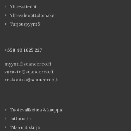
Yhteystiedot
Yhteydenottolomake
Tarjouspyyntö
+358 40
1625 227
myynti@scancerco.fi
varasto@scancerco.fi
reskontra@scancerco.fi
Tuotevalikoima & kauppa
Jutturuutu
Tilaa uutiskirje