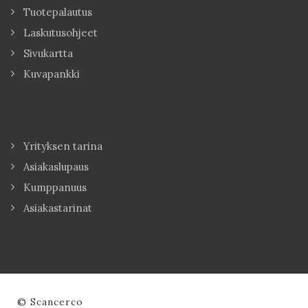
Tuotepalautus
Laskutusohjeet
Sivukartta
Kuvapankki
Yrityksen tarina
Asiakaslupaus
Kumppanuus
Asiakastarinat
© Scancerco