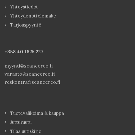
Yhteystiedot
Yhteydenottolomake
Tarjouspyyntö
+358 40
1625 227
myynti@scancerco.fi
varasto@scancerco.fi
reskontra@scancerco.fi
Tuotevalikoima & kauppa
Jutturuutu
Tilaa uutiskirje