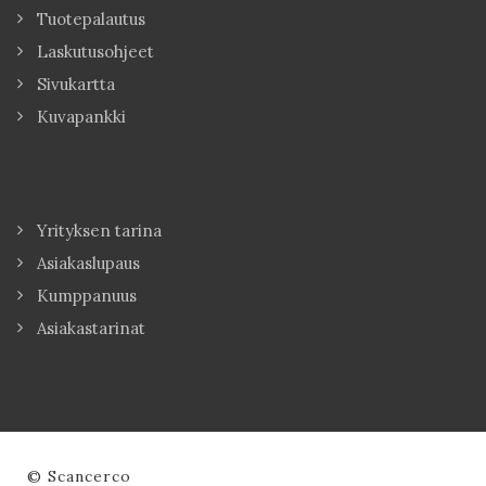
Tuotepalautus
Laskutusohjeet
Sivukartta
Kuvapankki
Yrityksen tarina
Asiakaslupaus
Kumppanuus
Asiakastarinat
© Scancerco