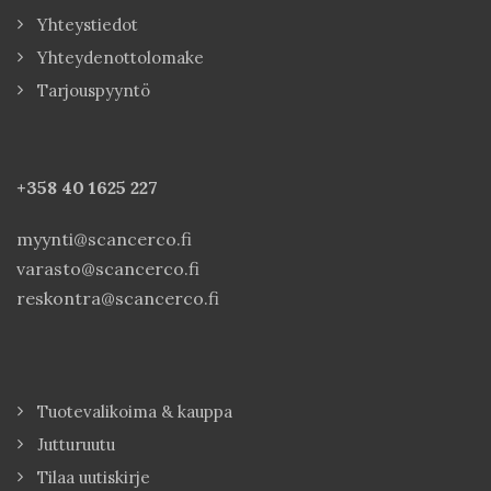
Yhteystiedot
Yhteydenottolomake
Tarjouspyyntö
+358 40
1625 227
myynti@scancerco.fi
varasto@scancerco.fi
reskontra@scancerco.fi
Tuotevalikoima & kauppa
Jutturuutu
Tilaa uutiskirje