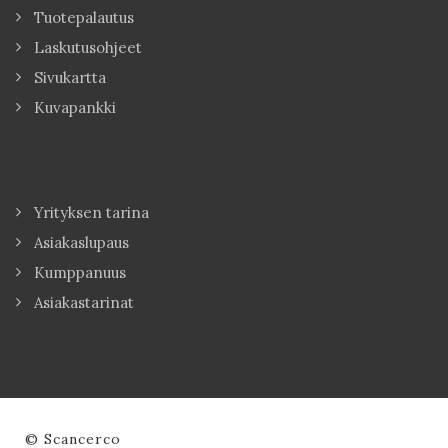
Tuotepalautus
Laskutusohjeet
Sivukartta
Kuvapankki
Yrityksen tarina
Asiakaslupaus
Kumppanuus
Asiakastarinat
© Scancerco