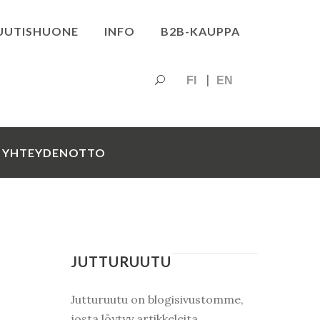
UUTISHUONE
INFO
B2B-KAUPPA
FI
EN
YHTEYDENOTTO
JUTTURUUTU
Jutturuutu on blogisivustomme,
josta löytyy artikkeleita