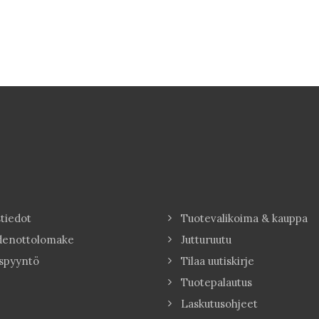
tiedot
Tuotevalikoima & kauppa
denottolomake
Jutturuutu
spyyntö
Tilaa uutiskirje
Tuotepalautus
Laskutusohjeet