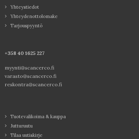
Yhteystiedot
Yhteydenottolomake
Tarjouspyyntö
+358 40
1625 227
myynti@scancerco.fi
varasto@scancerco.fi
reskontra@scancerco.fi
Tuotevalikoima & kauppa
Jutturuutu
Tilaa uutiskirje