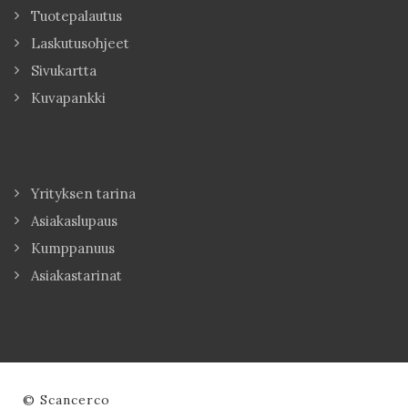
Tuotepalautus
Laskutusohjeet
Sivukartta
Kuvapankki
Yrityksen tarina
Asiakaslupaus
Kumppanuus
Asiakastarinat
© Scancerco