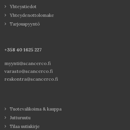
Yhteystiedot
Yhteydenottolomake
Tarjouspyyntö
+358 40
1625 227
myynti@scancerco.fi
varasto@scancerco.fi
reskontra@scancerco.fi
Tuotevalikoima & kauppa
Jutturuutu
Tilaa uutiskirje