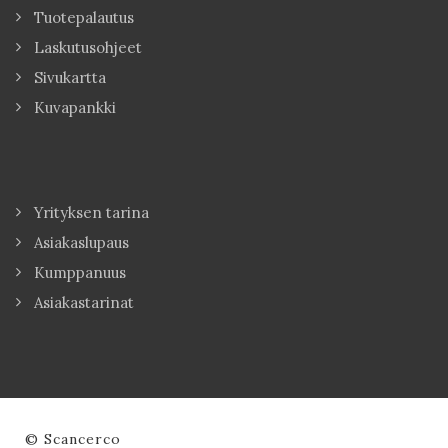
Tuotepalautus
Laskutusohjeet
Sivukartta
Kuvapankki
Yrityksen tarina
Asiakaslupaus
Kumppanuus
Asiakastarinat
© Scancerco