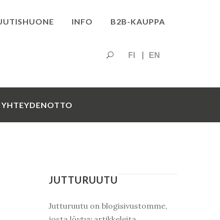
UUTISHUONE
INFO
B2B-KAUPPA
FI
EN
YHTEYDENOTTO
JUTTURUUTU
Jutturuutu on blogisivustomme,
josta löytyy artikkeleita