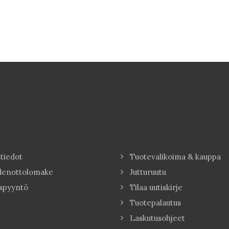
tiedot
Tuotevalikoima & kauppa
denottolomake
Jutturuutu
spyyntö
Tilaa uutiskirje
Tuotepalautus
Laskutusohjeet