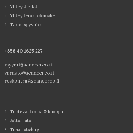
Yhteystiedot
Yhteydenottolomake
Tarjouspyyntö
+358 40
1625 227
myynti@scancerco.fi
varasto@scancerco.fi
reskontra@scancerco.fi
Tuotevalikoima & kauppa
Jutturuutu
Tilaa uutiskirje