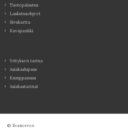
Tuotepalautus
Laskutusohjeet
Sivukartta
Kuvapankki
Yrityksen tarina
Asiakaslupaus
Kumppanuus
Asiakastarinat
© Scancerco