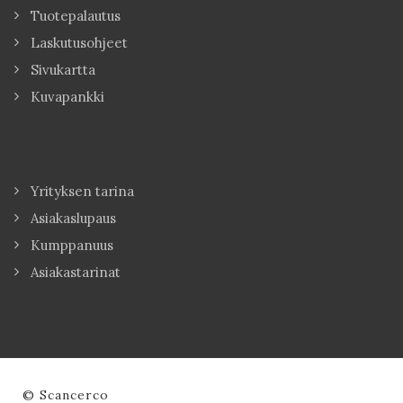
Tuotepalautus
Laskutusohjeet
Sivukartta
Kuvapankki
Yrityksen tarina
Asiakaslupaus
Kumppanuus
Asiakastarinat
© Scancerco