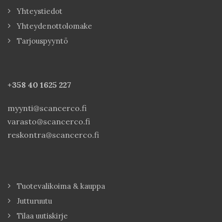
Yhteystiedot
Yhteydenottolomake
Tarjouspyyntö
+358 40
1625 227
myynti@scancerco.fi
varasto@scancerco.fi
reskontra@scancerco.fi
Tuotevalikoima & kauppa
Jutturuutu
Tilaa uutiskirje