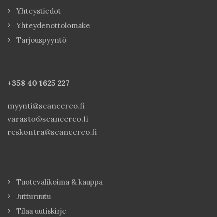
Yhteystiedot
Yhteydenottolomake
Tarjouspyyntö
+358 40
1625 227
myynti@scancerco.fi
varasto@scancerco.fi
reskontra@scancerco.fi
Tuotevalikoima & kauppa
Jutturuutu
Tilaa uutiskirje