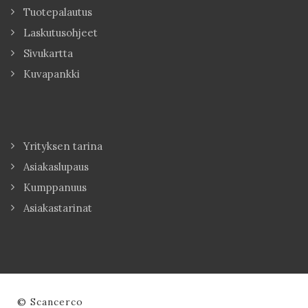
Tuotepalautus
Laskutusohjeet
Sivukartta
Kuvapankki
Yrityksen tarina
Asiakaslupaus
Kumppanuus
Asiakastarinat
© Scancerco