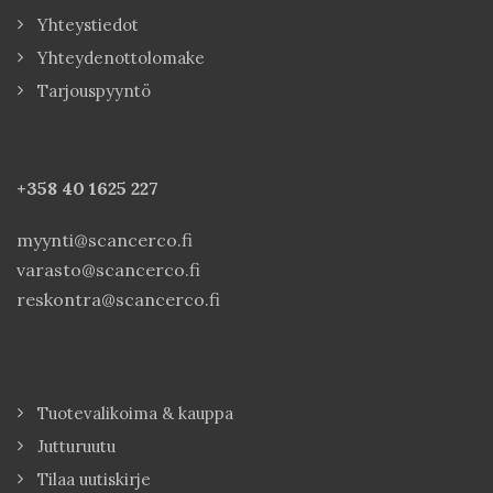
Yhteystiedot
Yhteydenottolomake
Tarjouspyyntö
+358 40
1625 227
myynti@scancerco.fi
varasto@scancerco.fi
reskontra@scancerco.fi
Tuotevalikoima & kauppa
Jutturuutu
Tilaa uutiskirje