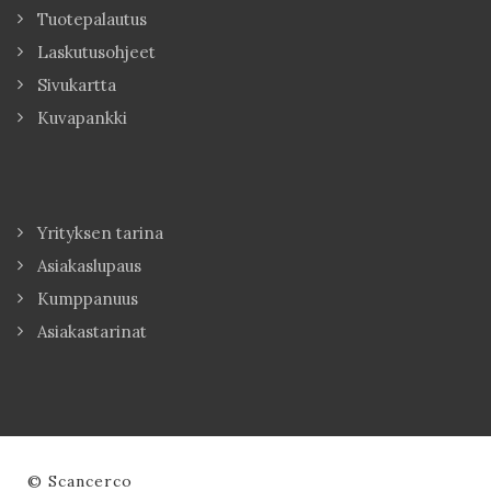
Tuotepalautus
Laskutusohjeet
Sivukartta
Kuvapankki
Yrityksen tarina
Asiakaslupaus
Kumppanuus
Asiakastarinat
© Scancerco