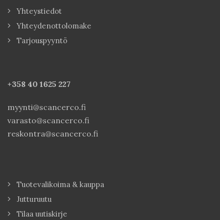
Yhteystiedot
Yhteydenottolomake
Tarjouspyyntö
+358 40
1625 227
myynti@scancerco.fi
varasto@scancerco.fi
reskontra@scancerco.fi
Tuotevalikoima & kauppa
Jutturuutu
Tilaa uutiskirje