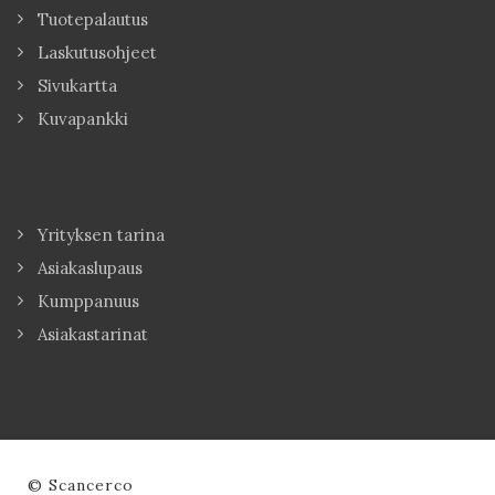
Tuotepalautus
Laskutusohjeet
Sivukartta
Kuvapankki
Yrityksen tarina
Asiakaslupaus
Kumppanuus
Asiakastarinat
© Scancerco