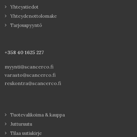
Yhteystiedot
Yhteydenottolomake
Tarjouspyyntö
+358 40
1625 227
myynti@scancerco.fi
varasto@scancerco.fi
reskontra@scancerco.fi
Tuotevalikoima & kauppa
Jutturuutu
Tilaa uutiskirje