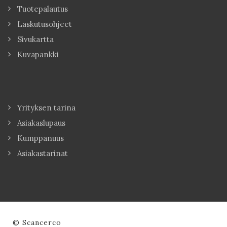
Tuotepalautus
Laskutusohjeet
Sivukartta
Kuvapankki
Yrityksen tarina
Asiakaslupaus
Kumppanuus
Asiakastarinat
© Scancerco