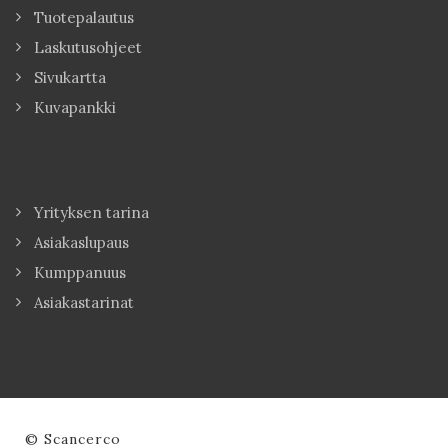
Tuotepalautus
Laskutusohjeet
Sivukartta
Kuvapankki
Yrityksen tarina
Asiakaslupaus
Kumppanuus
Asiakastarinat
© Scancerco