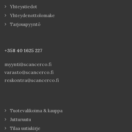
Yhteystiedot
Yhteydenottolomake
Tarjouspyyntö
+358 40
1625 227
myynti@scancerco.fi
varasto@scancerco.fi
reskontra@scancerco.fi
Tuotevalikoima & kauppa
Jutturuutu
Tilaa uutiskirje