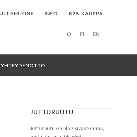
UUTISHUONE
INFO
B2B-KAUPPA
FI
EN
YHTEYDENOTTO
JUTTURUUTU
Jutturuutu on blogisivustomme,
josta löytyy artikkeleita