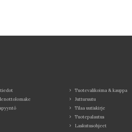
tiedot
Tuotevalikoima & kauppa
denottolomake
Jutturuutu
spyyntö
Tilaa uutiskirje
Tuotepalautus
Laskutusohjeet