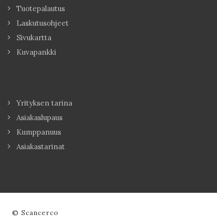
Tuotepalautus
Laskutusohjeet
Sivukartta
Kuvapankki
Yrityksen tarina
Asiakaslupaus
Kumppanuus
Asiakastarinat
© Scancerco