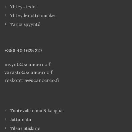
Yhteystiedot
Yhteydenottolomake
Tarjouspyyntö
+358 40
1625 227
myynti@scancerco.fi
varasto@scancerco.fi
reskontra@scancerco.fi
Tuotevalikoima & kauppa
Jutturuutu
Tilaa uutiskirje