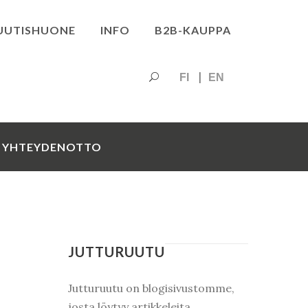
UUTISHUONE
INFO
B2B-KAUPPA
FI
EN
YHTEYDENOTTO
JUTTURUUTU
Jutturuutu on blogisivustomme,
josta löytyy artikkeleita