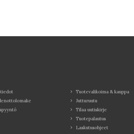
tiedot
Tuotevalikoima & kauppa
denottolomake
Jutturuutu
spyyntö
Tilaa uutiskirje
Tuotepalautus
Laskutusohjeet