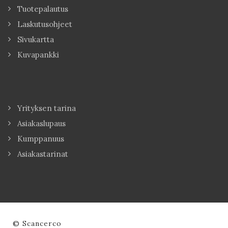
Tuotepalautus
Laskutusohjeet
Sivukartta
Kuvapankki
Yrityksen tarina
Asiakaslupaus
Kumppanuus
Asiakastarinat
© Scancerco