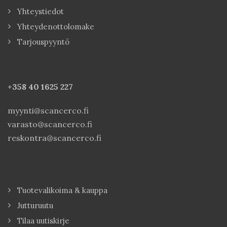
Yhteystiedot
Yhteydenottolomake
Tarjouspyyntö
+358 40
1625 227
myynti@scancerco.fi
varasto@scancerco.fi
reskontra@scancerco.fi
Tuotevalikoima & kauppa
Jutturuutu
Tilaa uutiskirje