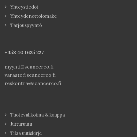
Yhteystiedot
Yhteydenottolomake
Tarjouspyyntö
+358 40
1625 227
myynti@scancerco.fi
varasto@scancerco.fi
reskontra@scancerco.fi
Tuotevalikoima & kauppa
Jutturuutu
Tilaa uutiskirje