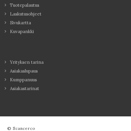
Tuotepalautus
Laskutusohjeet
Sivukartta
Kuvapankki
Yrityksen tarina
Asiakaslupaus
Kumppanuus
Asiakastarinat
© Scancerco