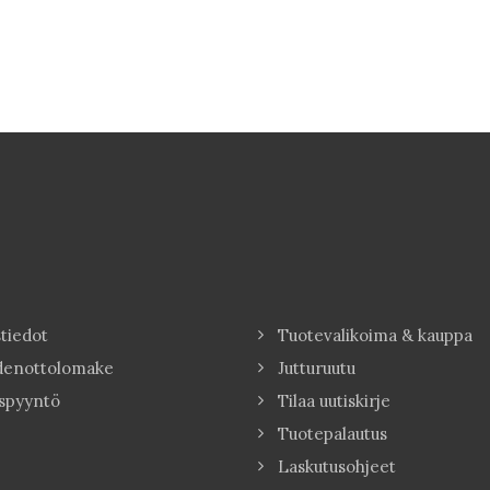
tiedot
Tuotevalikoima & kauppa
denottolomake
Jutturuutu
spyyntö
Tilaa uutiskirje
Tuotepalautus
Laskutusohjeet