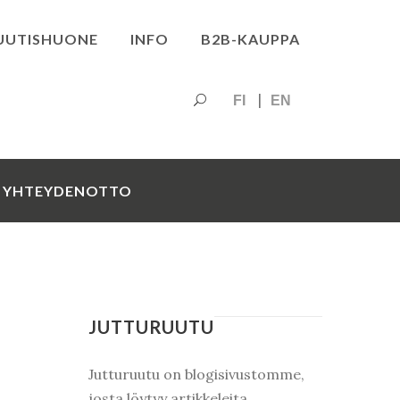
UUTISHUONE
INFO
B2B-KAUPPA
FI
EN
YHTEYDENOTTO
JUTTURUUTU
Jutturuutu on blogisivustomme,
josta löytyy artikkeleita