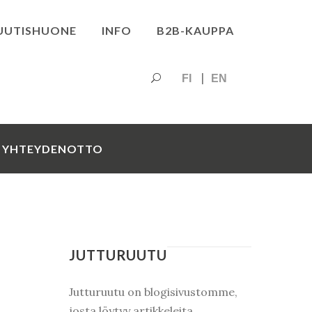
UUTISHUONE
INFO
B2B-KAUPPA
FI
EN
YHTEYDENOTTO
JUTTURUUTU
Jutturuutu on blogisivustomme,
josta löytyy artikkeleita