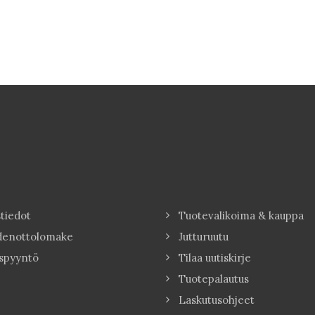
tiedot
Tuotevalikoima & kauppa
denottolomake
Jutturuutu
spyyntö
Tilaa uutiskirje
Tuotepalautus
Laskutusohjeet