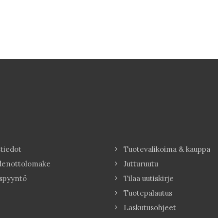
tiedot
Tuotevalikoima & kauppa
denottolomake
Jutturuutu
spyyntö
Tilaa uutiskirje
Tuotepalautus
Laskutusohjeet