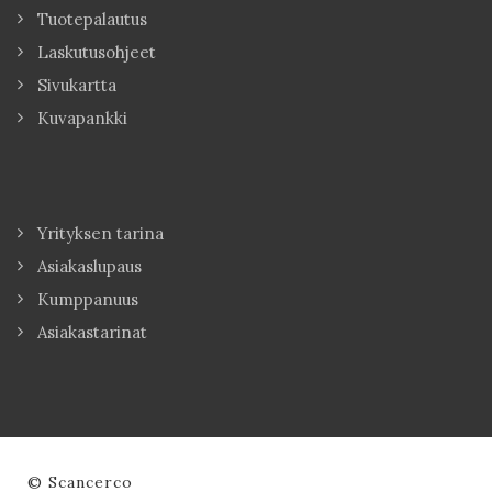
Tuotepalautus
Laskutusohjeet
Sivukartta
Kuvapankki
Yrityksen tarina
Asiakaslupaus
Kumppanuus
Asiakastarinat
© Scancerco