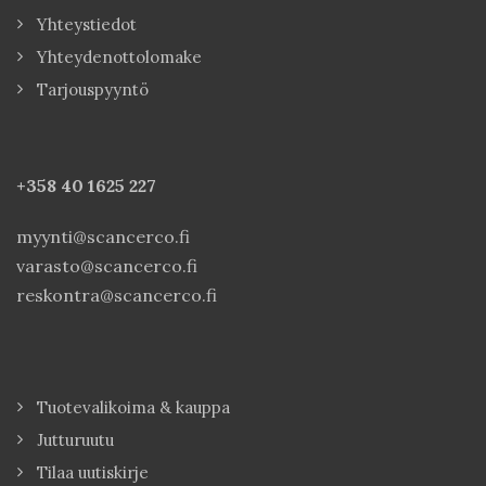
Yhteystiedot
Yhteydenottolomake
Tarjouspyyntö
+358 40
1625 227
myynti@scancerco.fi
varasto@scancerco.fi
reskontra@scancerco.fi
Tuotevalikoima & kauppa
Jutturuutu
Tilaa uutiskirje