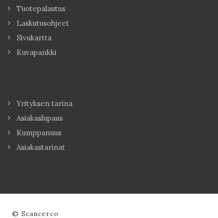
Tuotepalautus
Laskutusohjeet
Sivukartta
Kuvapankki
Yrityksen tarina
Asiakaslupaus
Kumppanuus
Asiakastarinat
© Scancerco