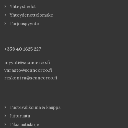
Yhteystiedot
Yhteydenottolomake
Tarjouspyyntö
+358 40
1625 227
myynti@scancerco.fi
varasto@scancerco.fi
reskontra@scancerco.fi
Tuotevalikoima & kauppa
Jutturuutu
Tilaa uutiskirje